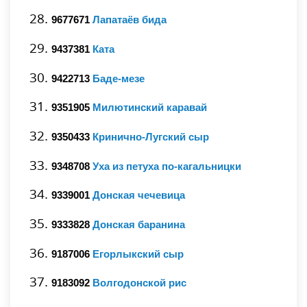
9677671
Лапатаёв бида
9437381
Ката
9422713
Баде-мезе
9351905
Милютинский каравай
9350433
Кринично-Лугский сыр
9348708
Уха из петуха по-кагальницки
9339001
Донская чечевица
9333828
Донская баранина
9187006
Егорлыкский сыр
9183092
Волгодонской рис