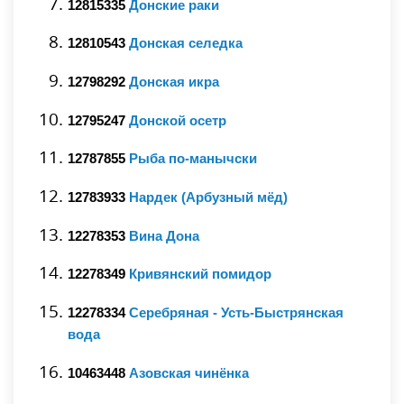
12815335
Донские раки
12810543
Донская селедка
12798292
Донская икра
12795247
Донской осетр
12787855
Рыба по-манычски
12783933
Нардек (Арбузный мёд)
12278353
Вина Дона
12278349
Кривянский помидор
12278334
Серебряная - Усть-Быстрянская
вода
10463448
Азовская чинёнка