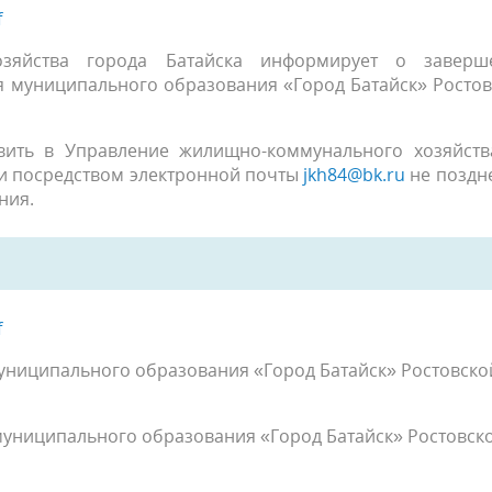
f
озяйства города Батайска информирует о заверш
я муниципального образования «Город Батайск» Росто
ить в Управление жилищно-коммунального хозяйств
 или посредством электронной почты
jkh84@bk.ru
не поздн
ния.
f
униципального образования «Город Батайск» Ростовско
униципального образования «Город Батайск» Ростовск