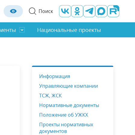
Поиск
менты
Национальные проекты
Отраслевые органы
Строительство
Оценка регулирующего воздействия
ты
Молод. Правительство
Социальная сфера
Информация
льность
Градостроительство
Управляющие компании
Правила благоустройства
ТСЖ, ЖСК
Нормативные документы
Положение об УЖКХ
Проекты нормативных
документов