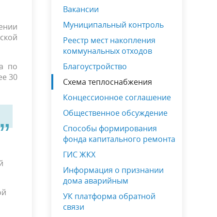
Вакансии
Муниципальный контроль
ении
вской
Реестр мест накопления
коммунальных отходов
а по
Благоустройство
ее 30
Схема теплоснабжения
Концессионное соглашение
Общественное обсуждение
Способы формирования
фонда капитального ремонта
ГИС ЖКХ
й
Информация о признании
дома аварийным
ой
УК платформа обратной
связи