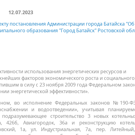
12.07.2023
кту постановления Администрации города Батайска "Об
пального образования "Город Батайск" Ростовской обл
тивности использования энергетических ресурсов и
жнейших факторов экономического роста и социального
упившим в силу с 23 ноября 2009 года Федеральном зако
нии энергетической эффективности».
 во исполнение Федеральных законов №190-Ф
набжении и водоотведении», учитывая планируем
 подразумевающее строительство 3 новых котельны
а, 426б, Авиагородок, 36а и реконструкцию котель
ский, 1а, ул. Индустриальная, 7а, пер. Литейный,