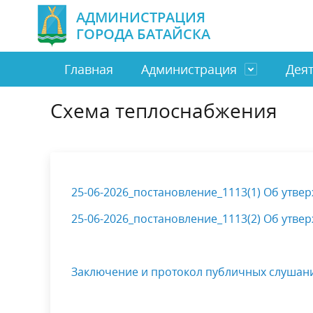
АДМИНИСТРАЦИЯ
ГОРОДА БАТАЙСКА
Главная
Администрация
Дея
Схема теплоснабжения
Глава города Батайска
Город
Направить обращение
Бюджет и финансы
Замести
Экономи
Отдел п
Муницип
граждан
МБУ
Бизнес
Муниципальная служба
ТОС
Социаль
Налоги
Электронное правительство
Полезна
25-06-2026_постановление_1113(1) Об утве
Антинаркотическая комиссия
Профила
25-06-2026_постановление_1113(2) Об утве
Оценка регулирующего воздействия
Обществ
Заключение и протокол публичных слушани