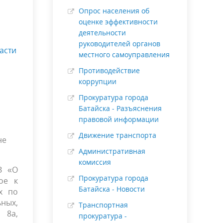
Опрос населения об
оценке эффективности
деятельности
руководителей органов
асти
местного самоуправления
Противодействие
коррупции
Прокуратура города
Батайска - Разъяснения
правовой информации
Движение транспорта
не
Административная
комиссия
З «О
Прокуратура города
ое к
Батайска - Новости
х по
ных,
Транспортная
 8а,
прокуратура -