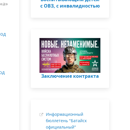
 «а»
с ОВЗ, с инвалидностью
год
од
Заключение контракта
Информационный
бюллетень "Батайск
официальный"