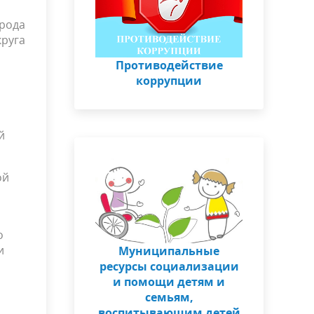
рода
руга
Противодействие
коррупции
й
ой
о
и
Муниципальные
ресурсы социализации
и помощи детям и
семьям,
воспитывающим детей