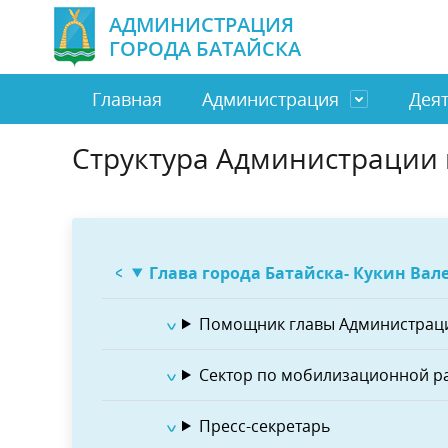
АДМИНИСТРАЦИЯ
ГОРОДА БАТАЙСКА
Главная
Администрация
Дея
Структура Администрации 
Глава города Батайска
Город
Направить обращение
Бюджет и финансы
Замести
Экономи
Отдел п
Муницип
граждан
МБУ
Бизнес
Муниципальная служба
ТОС
Социаль
Налоги
Электронное правительство
Полезна
Глава города Батайска
- Кукин Вал
Антинаркотическая комиссия
Профила
Помощник главы Администраци
Оценка регулирующего воздействия
Обществ
Сектор по мобилизационной р
Пресс-секретарь