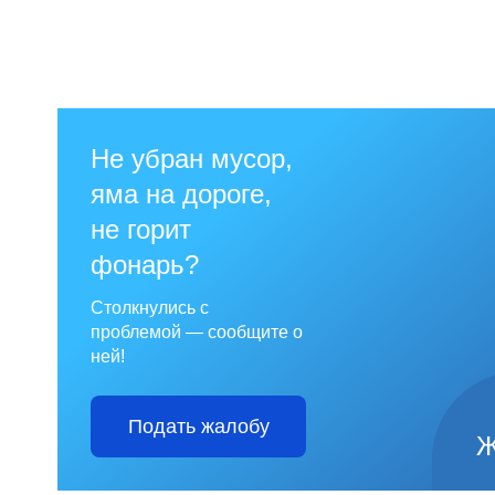
Не убран мусор,
яма на дороге,
не горит
фонарь?
Столкнулись с
проблемой — сообщите о
ней!
Подать жалобу
Ж